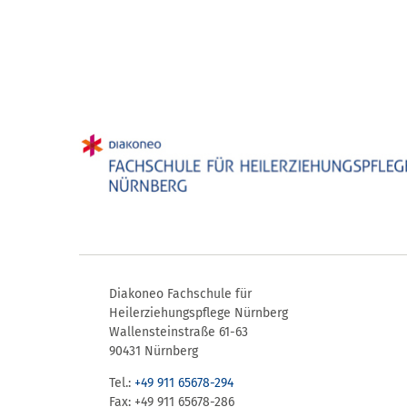
Diakoneo Fachschule für
Heilerziehungspflege Nürnberg
Wallensteinstraße 61-63
90431 Nürnberg
Tel.:
+49 911 65678-294
Fax: +49 911 65678-286