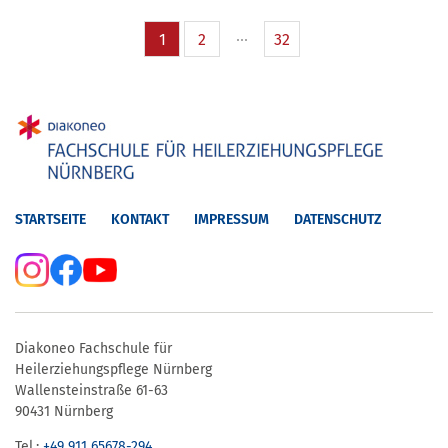
1
2
32
STARTSEITE
KONTAKT
IMPRESSUM
DATENSCHUTZ
Diakoneo Fachschule für
Heilerziehungspflege Nürnberg
Wallensteinstraße 61-63
90431 Nürnberg
Tel.:
+49 911 65678-294