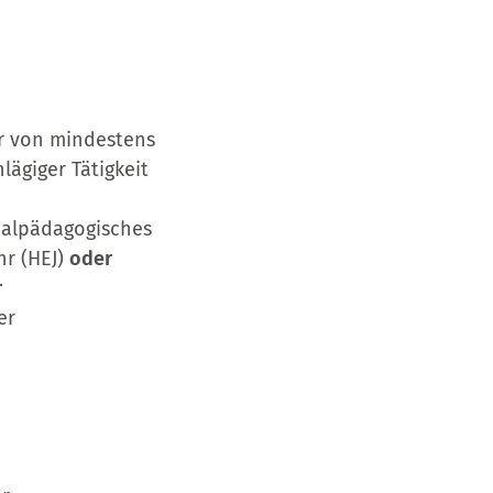
er von mindestens
ägiger Tätigkeit
zialpädagogisches
hr (HEJ)
oder
r
er