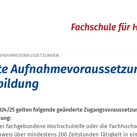
Fachschule für 
UFNAHMEVORAUSSETZUNGEN
te Aufnahmevoraussetzu
bildung
024/25 gelten folgende geänderte Zugangsvoraussetzung
dung:
der fachgebundene Hochschulreife oder die Fachhochs
hweis über mindestens 200 Zeitstunden Tätigkeit in ei