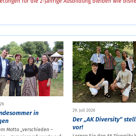
tungen für die 2-jährige Ausbildung bleiben wie bishe
026
29. Juli 2026
ndesommer in
Der „AK Diversity“ stell
gen
vor!
em Motto „verschieden –
Lernen Sie den AK Diversity