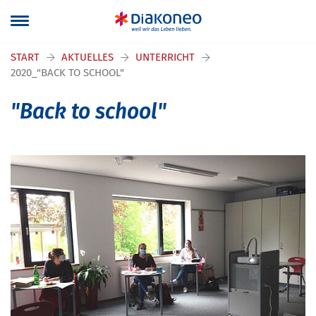
Navigation überspringen
START
AKTUELLES
UNTERRICHT
2020_"BACK TO SCHOOL"
"Back to school"