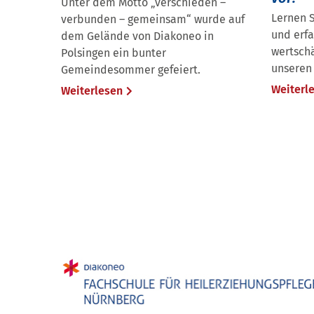
Unter dem Motto „verschieden –
Lernen S
verbunden – gemeinsam“ wurde auf
und erfa
dem Gelände von Diakoneo in
wertsch
Polsingen ein bunter
unseren 
Gemeindesommer gefeiert.
Weiterl
Weiterlesen